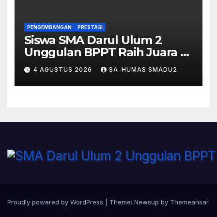
PENGEMBANGAN
PRESTASI
Siswa SMA Darul Ulum 2
Unggulan BPPT Raih Juara 2
Essay Competition Nasional
4 AGUSTUS 2026
SA-HUMAS SMADU2
VORTUNESA 2026
Proudly powered by WordPress
|
Theme:
Newsup
by
Themeansar
.