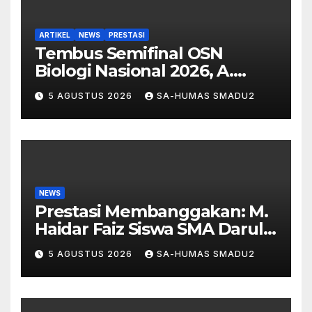
ARTIKEL
NEWS
PRESTASI
Tembus Semifinal OSN
Biologi Nasional 2026, A.
Rehan Syarif Al Fayyad
5 AGUSTUS 2026
SA-HUMAS SMADU2
Harumkan SMA Darul Ulum 2
Unggulan BPPT
NEWS
Prestasi Membanggakan: M.
Haidar Faiz Siswa SMA Darul
Ulum 2 Unggulan BPPT Lulus
5 AGUSTUS 2026
SA-HUMAS SMADU2
Seleksi Akademi Militer 2026