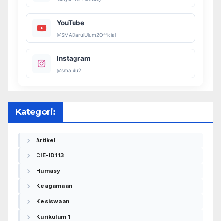
YouTube
@SMADarulUlum2Official
Instagram
@sma.du2
Kategori:
Artikel
CIE-ID113
Humasy
Keagamaan
Kesiswaan
Kurikulum 1