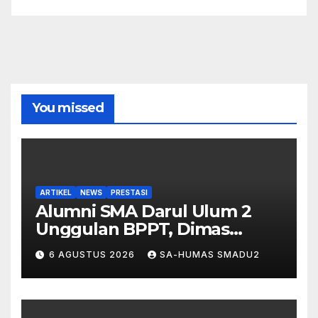
You missed
ARTIKEL
NEWS
PRESTASI
Alumni SMA Darul Ulum 2
Unggulan BPPT, Dimas
Arifianto Bimo, Lulus Seleksi
6 AGUSTUS 2026
SA-HUMAS SMADU2
Nasional Akademi Militer TNI
Angkatan Udara 2026