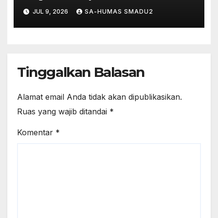
Pesantren Darul Ulum:
JUL 9, 2026
SA-HUMAS SMADU2
Menguatkan Semangat
Syukur dan Istiqomah dalam
Mengabdi
Tinggalkan Balasan
Alamat email Anda tidak akan dipublikasikan.
Ruas yang wajib ditandai
*
Komentar
*