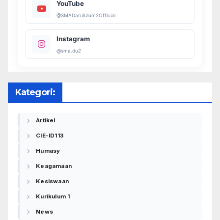
YouTube
@SMADarulUlum2Official
Instagram
@sma.du2
Kategori:
Artikel
CIE-ID113
Humasy
Keagamaan
Kesiswaan
Kurikulum 1
News