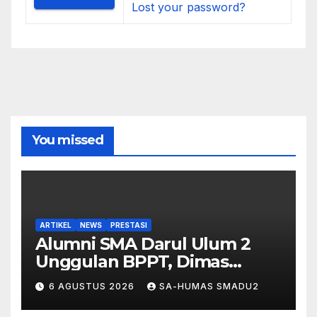
Lost your password?
You missed
ARTIKEL
NEWS
PRESTASI
Alumni SMA Darul Ulum 2
Unggulan BPPT, Dimas
Arifianto Bimo, Lulus Seleksi
6 AGUSTUS 2026
SA-HUMAS SMADU2
Nasional Akademi Militer TNI
Angkatan Udara 2026