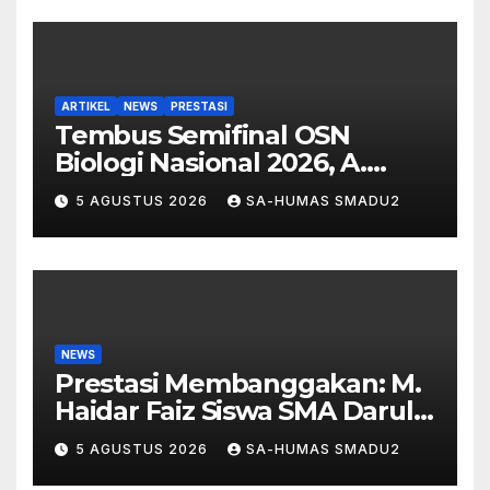
ARTIKEL
NEWS
PRESTASI
Tembus Semifinal OSN
Biologi Nasional 2026, A.
Rehan Syarif Al Fayyad
5 AGUSTUS 2026
SA-HUMAS SMADU2
Harumkan SMA Darul Ulum 2
Unggulan BPPT
NEWS
Prestasi Membanggakan: M.
Haidar Faiz Siswa SMA Darul
Ulum 2 Unggulan BPPT Lulus
5 AGUSTUS 2026
SA-HUMAS SMADU2
Seleksi Akademi Militer 2026