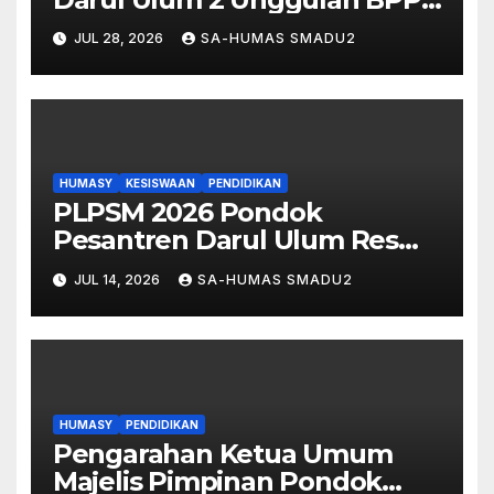
Terpilih Mengikuti Training
JUL 28, 2026
SA-HUMAS SMADU2
on Science Education di
Guizhou Normal University,
China
HUMASY
KESISWAAN
PENDIDIKAN
PLPSM 2026 Pondok
Pesantren Darul Ulum Resmi
Dibuka, Hampir 3.000 Santri
JUL 14, 2026
SA-HUMAS SMADU2
Baru Ikuti Masa Pengenalan
HUMASY
PENDIDIKAN
Pengarahan Ketua Umum
Majelis Pimpinan Pondok